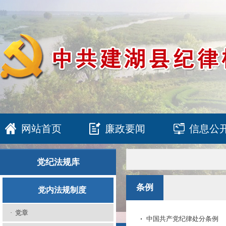
网站首页
廉政要闻
信息公
党纪法规库
条例
党内法规制度
· 党章
中国共产党纪律处分条例