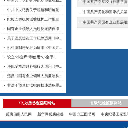
中国共产党处分违纪党员批准权...
中国共产党党校（行政学院
中共中央纪委关于规范和明确党...
中国共产党党和国家机关基
纪检监察机关派驻机构工作规则
中国共产党国有企业基层组
国有企业领导人员违反廉洁自律...
关于违反信访工作纪律适用《中...
机构编制违纪行为适用《中国共...
设立“小金库”和使用“小金库...
违规发放津贴补贴行为适用《中...
违反《国有企业领导人员廉洁从...
非法干预查处渎职侵权违法犯罪...
中央级纪检监察网站
省级纪检监察网站
反腐倡廉人民网
新华网反腐频道
中国方正图书网
中央纪委国家监